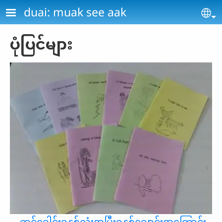
Skip to main content
duai: muak see aak
Se
ပုံပြင်များ
ဆင်ခေါင်းခုနှစ်လုံးအမြီးခုနှစ်ချောင်းအကြောင်း